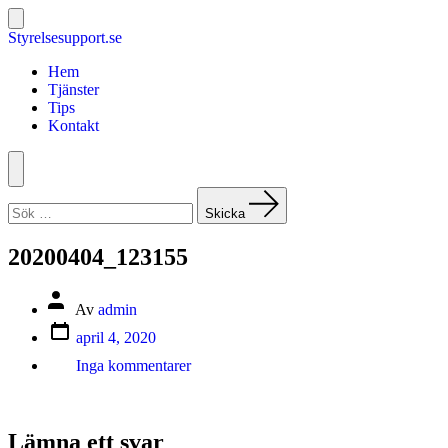
Hoppa
till
Slå
Styrelsesupport.se
på/av
innehåll
sök
Hem
Tjänster
Tips
Kontakt
Meny
Sök
efter:
Skicka
20200404_123155
Inläggsförfattare
Av
admin
Inläggsdatum
april 4, 2020
till
Inga kommentarer
20200404_123155
Lämna ett svar