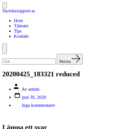
Hoppa
till
Slå
Styrelsesupport.se
på/av
innehåll
sök
Hem
Tjänster
Tips
Kontakt
Meny
Sök
efter:
Skicka
20200425_183321 reduced
Inläggsförfattare
Av
admin
Inläggsdatum
juni 30, 2020
till
Inga kommentarer
20200425_183321
reduced
Lämna ett svar