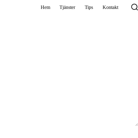
Hem
Tjänster
Tips
Kontakt
S
p
s
ill
PlanDoCheckAct
med
trappa